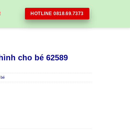
HOTLINE 0818.69.7373
Ệ
hình cho bé 62589
 bé