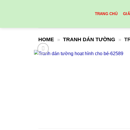
Skip
to
TRANG CHỦ
GI
content
HOME
»
TRANH DÁN TƯỜNG
»
T