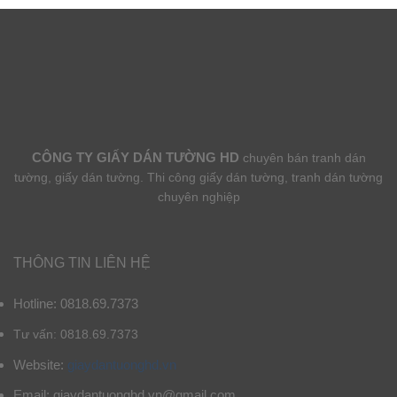
CÔNG TY GIẤY DÁN TƯỜNG HD
chuyên bán tranh dán
tường, giấy dán tường. Thi công giấy dán tường, tranh dán tường
chuyên nghiệp
THÔNG TIN LIÊN HỆ
Hotline: 0818.69.7373
Tư vấn: 0818.69.7373
Website:
giaydantuonghd.vn
Email: giaydantuonghd.vn@gmail.com