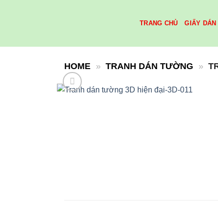
Skip
to
TRANG CHỦ
GIẤY DÁN
content
HOME
»
TRANH DÁN TƯỜNG
»
T