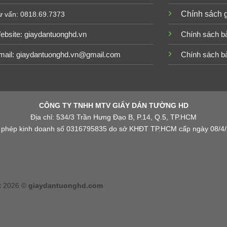
Chính sách 
ư vấn: 0818.69.7373
ebsite:
giaydantuonghd.vn
Chính sách b
mail: giaydantuonghd.vn@gmail.com
Chính sách b
CÔNG TY TNHH MTV GIẤY DÁN TƯỜNG HD
Địa chỉ: 534/3 Trần Hưng Đạo B, P.14, Q.5, TP.HCM
 phép kinh doanh số 0316795835 do sở KHĐT TP.HCM cấp ngày 08/4
t 2026 ©
giaydantuonghd.com