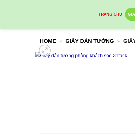
Skip
to
TRANG CHỦ
GI
content
HOME
»
GIẤY DÁN TƯỜNG
»
GIẤ