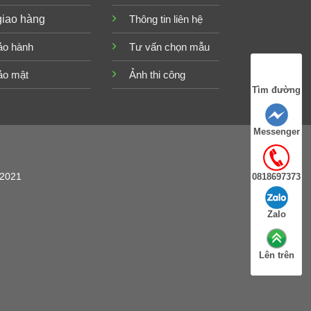
giao hàng
Thông tin liên hệ
ảo hành
Tư vấn chọn mẫu
ảo mật
Ảnh thi công
Tìm đường
Messenger
/2021
0818697373
Zalo
Lên trên